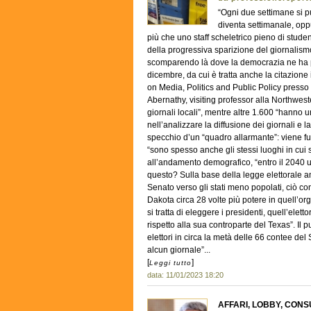
“Ogni due settimane si p
diventa settimanale, opp
più che uno staff scheletrico pieno di stude
della progressiva sparizione del giornalismo
scomparendo là dove la democrazia ne ha pi
dicembre, da cui è tratta anche la citazione 
on Media, Politics and Public Policy presso l
Abernathy, visiting professor alla Northwest
giornali locali”, mentre altre 1.600 “hann
nell’analizzare la diffusione dei giornali e 
specchio d’un “quadro allarmante”: viene fuo
“sono spesso anche gli stessi luoghi in cui s
all’andamento demografico, “entro il 2040 u
questo? Sulla base della legge elettorale am
Senato verso gli stati meno popolati, ciò con
Dakota circa 28 volte più potere in quell’or
si tratta di eleggere i presidenti, quell’elet
rispetto alla sua controparte del Texas”. Il 
elettori in circa la metà delle 66 contee d
alcun giornale”...
[
]
Leggi tutto
data: 11/01/2023 18:20
AFFARI, LOBBY, CONS