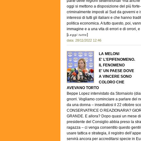
parte delle regioni settentrionali -ma anche 
oggi si mettono a disposizione del più forte-
criminalmente imposti al Sud da governi e 
interessi di tutti gli italiani e che hanno tra
politica economica. A tutto questo, poi, va
immagine e a una vita di errori e di orrori, e
[
]
Leggi tutto
data: 28/11/2022 12:46
LA MELONI
E' L'EPIFENOMENO.
IL FENOMENO
E' UN PAESE DOVE
A VINCERE SONO
COLORO CHE
AVEVANO TORTO
Beppe Lopez intervistato da Stornaiolo (dial
gnorri. Vogliamo cominciare a parlare del n
da una donna – insediatosi il 22 ottobre scor
CONSERVATRICE O REAZIONARIA? GIOR
GRANDE. E allora? Dopo quasi un mese di at
presidente del Consiglio abbia preso la stra
ragazza – ci venga consentito questo gentile
usare tattica e strategia, il registro dell’ap
servirà ancora per accreditarsi specie in E