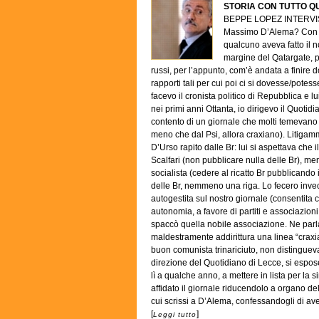
STORIA CON TUTTO Q
BEPPE LOPEZ INTERVIST
Massimo D’Alema? Con D’
qualcuno aveva fatto il n
margine del Qatargate, per
russi, per l’appunto, com’è andata a finire
rapporti tali per cui poi ci si dovesse/potess
facevo il cronista politico di Repubblica e l
nei primi anni Ottanta, io dirigevo il Quotidi
contento di un giornale che molti temevano d
meno che dal Psi, allora craxiano). Litigam
D’Urso rapito dalle Br: lui si aspettava che
Scalfari (non pubblicare nulla delle Br), men
socialista (cedere al ricatto Br pubblicand
delle Br, nemmeno una riga. Lo fecero invec
autogestita sul nostro giornale (consentita 
autonomia, a favore di partiti e associazioni t
spaccò quella nobile associazione. Ne parla
maldestramente addirittura una linea “craxia
buon comunista trinariciuto, non distingueva
direzione del Quotidiano di Lecce, si espose
lì a qualche anno, a mettere in lista per la 
affidato il giornale riducendolo a organo del
cui scrissi a D’Alema, confessandogli di ave
[
]
Leggi tutto