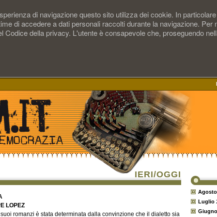
perienza di navigazione questo sito utilizza dei cookie. In particolare i
time di accedere a dati personali raccolti durante la navigazione. Per
 del Codice della privacy. L'utente è consapevole che, proseguendo nel
IERI/OGGI
Agosto
A
Luglio
PE LOPEZ
Giugn
i suoi romanzi è stata determinata dalla convinzione che il dialetto sia