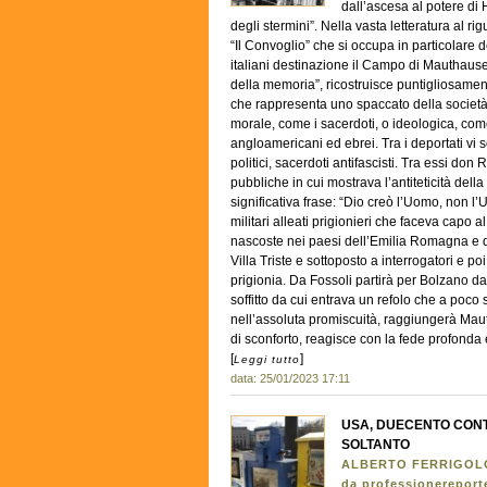
dall’ascesa al potere di 
degli stermini”. Nella vasta letteratura al 
“Il Convoglio” che si occupa in particolare 
italiani destinazione il Campo di Mauthausen,
della memoria”, ricostruisce puntigliosamen
che rappresenta uno spaccato della società 
morale, come i sacerdoti, o ideologica, come
angloamericani ed ebrei. Tra i deportati vi
politici, sacerdoti antifascisti. Tra essi do
pubbliche in cui mostrava l’antiteticità dell
significativa frase: “Dio creò l’Uomo, non l’
militari alleati prigionieri che faceva capo 
nascoste nei paesi dell’Emilia Romagna e d
Villa Triste e sottoposto a interrogatori e po
prigionia. Da Fossoli partirà per Bolzano da
soffitto da cui entrava un refolo che a poco 
nell’assoluta promiscuità, raggiungerà Ma
di sconforto, reagisce con la fede profonda e
[
]
Leggi tutto
data: 25/01/2023 17:11
USA, DUECENTO CONT
SOLTANTO
ALBERTO FERRIGOL
da professionereport