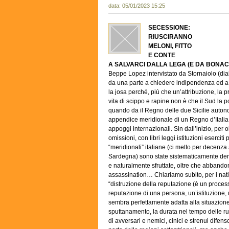
data: 05/01/2023 15:25
SECESSIONE:
RIUSCIRANNO
MELONI, FITTO
E CONTE
A SALVARCI DALLA LEGA (E DA BONAC
Beppe Lopez intervistato da Stornaiolo (dialog
da una parte a chiedere indipendenza ed a pr
la josa perché, più che un’attribuzione, la 
vita di scippo e rapine non è che il Sud la
quando da il Regno delle due Sicilie autono
appendice meridionale di un Regno d’Italia 
appoggi internazionali. Sin dall’inizio, per 
omissioni, con libri leggi istituzioni eserciti 
“meridionali” italiane (ci metto per decenza 
Sardegna) sono state sistematicamente deruba
e naturalmente sfruttate, oltre che abbandon
assassination… Chiariamo subito, per i nativ
“distruzione della reputazione (è un process
reputazione di una persona, un’istituzione
sembra perfettamente adatta alla situazione s
sputtanamento, la durata nel tempo delle rub
di avversari e nemici, cinici e strenui difen