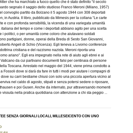
Hitler che ha marchiato a fuoco quello che è stato definito “il secolo
riguardo segnalo il saggio dello studioso Franco Meroni (Milano, 1957)
del convoglio partito da Bolzano il 5 agosto 1944 con 308 deportati
 in Austria. Il libro, pubblicato da Mimesis per la collana “Le carte
te e con profonda sensibilità, la vicenda di una variegata umanità
italiana del tempo e come i deportati abbiano agito per una scelta
 i politici, o per umanità come coloro che aiutavano soldati
 sono partigiani, donne, operai della Breda di Sesto San Giovanni,
n Roberto Angeli di Schio (Vicenza). Egli teneva a Livorno conferenze
a dottrina cristiana e del razzismo nazista. Meroni riporta una
Uomo ariano”. Egli era impegnato nella rete di aiuto agli ebrei e ai
al Vaticano da cui partivano documenti falsi per centinaia di persone
ella Toscana. Arrestato nel maggio del 1944, viene prima condotto a
i a Fossoli dove si darà da fare in tutti i modi per aiutare i compagni di
 dove su carri bestiame chiusi con solo una piccola apertura vicino al
serviva nel caldo di agosto, stipati e senza potersi sedere o riposare,
uthausen e poi Gusen. Anche da internato, pur attraversando momenti
 vissuta nella pratica quotidiana con attenzione a chi sta peggio ...
EE SENZA GIORNALI LOCALI, MILLESEICENTO CON UNO
O
er.eu