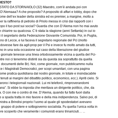
UESTO?
ATO DA STORNAIOLO (32) Maestro, com’è andata poi con
Alemaaa? A che proposito? A proposito di affari e lobby, dopo che
ome dell’ex leader della sinistra ed ex premier, a margine, molto a
 la raffineria di petrolio di Priolo messa in crisi dai rapporti con i
 dopo il tuo post sui social? Guarda che con D’Alema non ho mai avuto
e chiarire su qualcosa. C’è stata la stagione (anni Settanta) in cui io
ui il segretario della Federazione Giovanile Comunista. Poi, in Puglia,
ano di Lecce, e lui faceva il segretario regionale del Pci (molto
ovesse fare da agit-prop per il Psi e invece fu molto amato da tutti,
mo in una sola occasione sul caso della liberazione del giudice
 il giornale tenesse una linea ortodossamente vicina a quella del Pci-
tre noi ci tenemmo distinti sia da questa sia soprattutto da quella
o i documenti delle Br). Noi, come giornale, non pubblicammo nulla
e i Magistrati Democratici, per scopi umanitari, con una pagina
come pratica quotidiana dal nostro giornale, in totale e insindacabile
enuti ai margini del dibattito politico, economico, ecc.). Apriti cielo. Si
rono i telegiornali nazionali. Lui mi telefonò, rimproverandomi
na”. Si ebbe la risposta che meritava un dirigente politico, che, da
. O con me o contro di me. D’Alema, quando fui fatto fuori dalla
 a spada tratta in mio favore e della mia indipendenza. Salvo poi, di
sinistra a Brindisi proprio l’uomo al quale gli spodestatori avevano
 gruppo di potere e sottogoverno socialista. Fu quella l’unica volta in
re scoperto che veramente i comunisti erano trinariciuti… ...