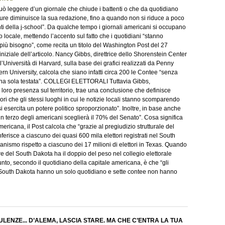
uò leggere d’un giornale che chiude i battenti o che da quotidiano
ure diminuisce la sua redazione, fino a quando non si riduce a poco
nti della j-school”. Da qualche tempo i giornali americani si occupano
 locale, mettendo l’accento sul fatto che i quotidiani “stanno
ù bisogno”, come recita un titolo del Washington Post del 27
iniziale dell’articolo. Nancy Gibbs, direttrice dello Shorenstein Center
’Università di Harvard, sulla base dei grafici realizzati da Penny
ern University, calcola che siano infatti circa 200 le Contee “senza
o una sola testata”. COLLEGI ELETTORALI Tuttavia Gibbs,
la loro presenza sul territorio, trae una conclusione che definisce
ri che gli stessi luoghi in cui le notizie locali stanno scomparendo
i esercita un potere politico sproporzionato”. Inoltre, in base anche
n terzo degli americani sceglierà il 70% del Senato”. Cosa significa
ericana, il Post calcola che “grazie al pregiudizio strutturale del
ferisce a ciascuno dei quasi 600 mila elettori registrati nel South
ganismo rispetto a ciascuno dei 17 milioni di elettori in Texas. Quando
tore del South Dakota ha il doppio del peso nel collegio elettorale
punto, secondo il quotidiano della capitale americana, è che “gli
el South Dakota hanno un solo quotidiano e sette contee non hanno
ULENZE... D’ALEMA, LASCIA STARE. MA CHE C’ENTRA LA TUA