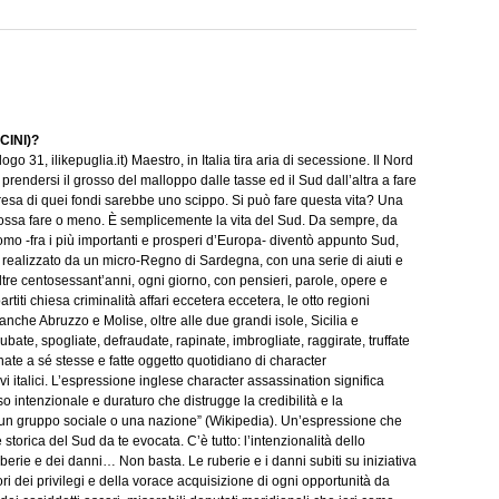
CINI)?
o 31, ilikepuglia.it) Maestro, in Italia tira aria di secessione. Il Nord
endersi il grosso del malloppo dalle tasse ed il Sud dall’altra a fare
presa di quei fondi sarebbe uno scippo. Si può fare questa vita? Una
 possa fare o meno. È semplicemente la vita del Sud. Da sempre, da
mo -fra i più importanti e prosperi d’Europa- diventò appunto Sud,
realizzato da un micro-Regno di Sardegna, con una serie di aiuti e
oltre centosessant’anni, ogni giorno, con pensieri, parole, opere e
partiti chiesa criminalità affari eccetera eccetera, le otto regioni
anche Abruzzo e Molise, oltre alle due grandi isole, Sicilia e
te, spogliate, defraudate, rapinate, imbrogliate, raggirate, truffate
ate a sé stesse e fatte oggetto quotidiano di character
i italici. L’espressione inglese character assassination significa
o intenzionale e duraturo che distrugge la credibilità e la
, un gruppo sociale o una nazione” (Wikipedia). Un’espressione che
torica del Sud da te evocata. C’è tutto: l’intenzionalità dello
erie e dei danni… Non basta. Le ruberie e i danni subiti su iniziativa
sori dei privilegi e della vorace acquisizione di ogni opportunità da