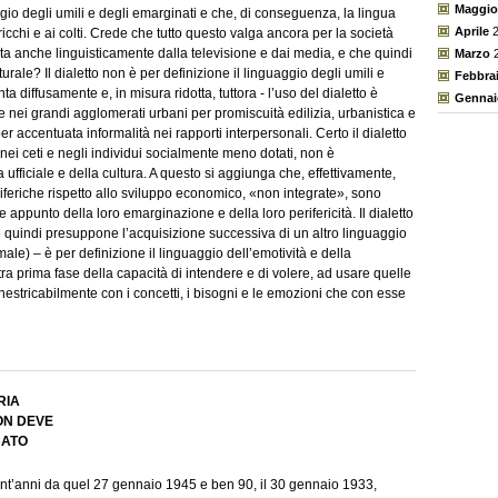
Maggio
ggio degli umili e degli emarginati e che, di conseguenza, la lingua
Aprile
2
icchi e ai colti. Crede che tutto questo valga ancora per la società
ata anche linguisticamente dalla televisione e dai media, e che quindi
Marzo
2
urale? Il dialetto non è per definizione il linguaggio degli umili e
Febbra
anta diffusamente e, in misura ridotta, tuttora - l’uso del dialetto è
Gennai
ie nei grandi agglomerati urbani per promiscuità edilizia, urbanistica e
er accentuata informalità nei rapporti interpersonali. Certo il dialetto
i ceti e negli individui socialmente meno dotati, non è
fficiale e della cultura. A questo si aggiunga che, effettivamente,
feriche rispetto allo sviluppo economico, «non integrate», sono
e appunto della loro emarginazione e della loro perifericità. Il dialetto
 quindi presuppone l’acquisizione successiva di un altro linguaggio
male) – è per definizione il linguaggio dell’emotività e della
tra prima fase della capacità di intendere e di volere, ad usare quelle
inestricabilmente con i concetti, i bisogni e le emozioni che con esse
RIA
ON DEVE
CATO
ant’anni da quel 27 gennaio 1945 e ben 90, il 30 gennaio 1933,