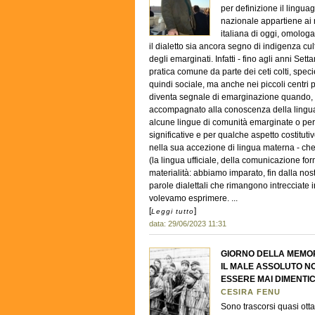
per definizione il lingua
nazionale appartiene ai r
italiana di oggi, omolog
il dialetto sia ancora segno di indigenza cult
degli emarginati. Infatti - fino agli anni Sett
pratica comune da parte dei ceti colti, spec
quindi sociale, ma anche nei piccoli centri p
diventa segnale di emarginazione quando, ne
accompagnato alla conoscenza della lingua u
alcune lingue di comunità emarginate o peri
significative e per qualche aspetto costitutiv
nella sua accezione di lingua materna - che
(la lingua ufficiale, della comunicazione for
materialità: abbiamo imparato, fin dalla nos
parole dialettali che rimangono intrecciate 
volevamo esprimere. ...
[
]
Leggi tutto
data: 29/06/2023 11:31
GIORNO DELLA MEMO
IL MALE ASSOLUTO N
ESSERE MAI DIMENTI
CESIRA FENU
Sono trascorsi quasi ott