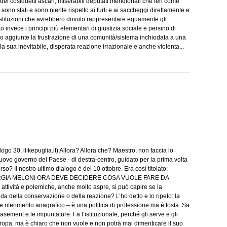
dei cosiddetti ascari, miserabili deputati meridionali che ieri come
 sono stati e sono niente rispetto ai furti e ai saccheggi direttamente e
istituzioni che avrebbero dovuto rappresentare equamente gli
dito invece i principi più elementari di giustizia sociale e persino di
nno aggiunte la frustrazione di una comunità/sistema inchiodata a una
 la sua inevitabile, disperata reazione irrazionale e anche violenta...
ogo 30, ilikepuglia.it) Allora? Allora che? Maestro, non faccia lo
uovo governo del Paese - di destra-centro, guidato per la prima volta
so? Il nostro ultimo dialogo è del 10 ottobre. Era così titolato:
GIA MELONI ORA DEVE DECIDERE COSA VUOLE FARE DA
tività e polemiche, anche molto aspre, si può capire se la
da della conservazione o della reazione? L’ho detto e lo ripeto: la
 riferimento anagrafico – è una politica di professione ma è tosta. Sa
peasement e le impuntature. Fa l’istituzionale, perché gli serve e gli
uropa, ma è chiaro che non vuole e non potrà mai dimenticare il suo