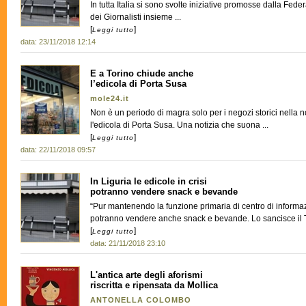
In tutta Italia si sono svolte iniziative promosse dalla Fed
dei Giornalisti insieme ...
[
]
Leggi tutto
data: 23/11/2018 12:14
E a Torino chiude anche
l’edicola di Porta Susa
mole24.it
Non è un periodo di magra solo per i negozi storici nella n
l'edicola di Porta Susa. Una notizia che suona ...
[
]
Leggi tutto
data: 22/11/2018 09:57
In Liguria le edicole in crisi
potranno vendere snack e bevande
“Pur mantenendo la funzione primaria di centro di informazi
potranno vendere anche snack e bevande. Lo sancisce il Te
[
]
Leggi tutto
data: 21/11/2018 23:10
L'antica arte degli aforismi
riscritta e ripensata da Mollica
ANTONELLA COLOMBO