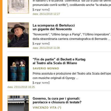
In italiano c’è la parola "cibernetica" da cui si può far deriv
pronunciato com'è scritto"), costituendo anche "la strada pre
[
]
Leggi tutto
data: 26/11/2018 12:27
La scomparsa di Bertolucci
un gigante del Novecento
“Novecento”, “Ultimo tango a Parigi”, “l’Ultimo imperatore”.
della straordinaria carriera cinematografica di Bernardo ...
[
]
Leggi tutto
data: 26/11/2018 11:08
“Fin de partie” di Beckett e Kurtag
al Teatro alla Scala di Milano
SAVERIO MONNO
Prima assoluta e produzione del Teatro alla Scala dell'ope
con musiche originali di Gyorgy ...
[
]
Leggi tutto
data: 23/11/2018 16:25
Governo, la cura per i giornali:
parolacce e chiusura di testate?
VINCENZO VITA (*)