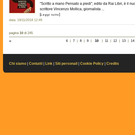
"Scritto a mano Pensato a piedi", edito da Rai Libri, è il nu
scrittore Vincenzo Mollica, giornalista ...
[
]
Leggi tutto
data: 19/11/2018 12:49
pagina
10
di 245
«
6
|
7
|
8
|
9
|
10
|
11
|
12
|
13
|
14
Chi siamo
|
Contatti
|
Link
|
Siti personali
|
Cookie Policy
|
Credits