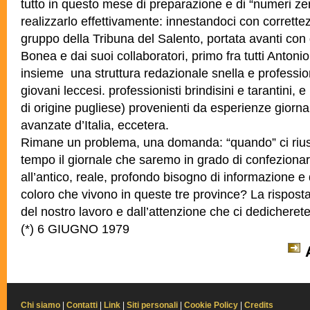
tutto in questo mese di preparazione e di “numeri zer
realizzarlo effettivamente: innestandoci con corrette
gruppo della Tribuna del Salento, portata avanti con
Bonea e dai suoi collaboratori, primo fra tutti Anton
insieme una struttura redazionale snella e professi
giovani leccesi. professionisti brindisini e tarantini, e
di origine pugliese) provenienti da esperienze giornali
avanzate d’Italia, eccetera.
Rimane un problema, una domanda: “quando” ci riu
tempo il giornale che saremo in grado di confezionare
all’antico, reale, profondo bisogno di informazione e d
coloro che vivono in queste tre province? La risposta
del nostro lavoro e dall’attenzione che ci dedicherete
(*) 6 GIUGNO 1979
Chi siamo
|
Contatti
|
Link
|
Siti personali
|
Cookie Policy
|
Credits