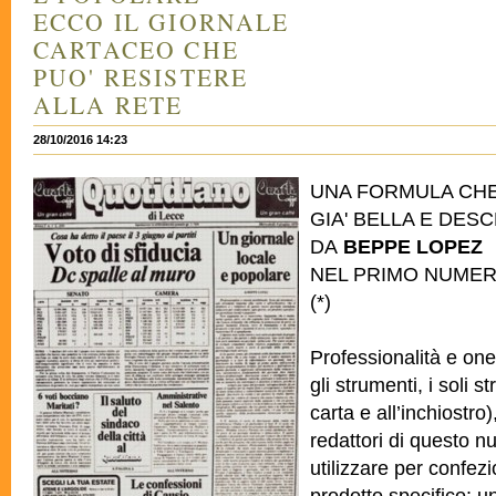
ECCO IL GIORNALE
CARTACEO CHE
PUO' RESISTERE
ALLA RETE
28/10/2016 14:23
UNA FORMULA CHE
GIA' BELLA E DESC
DA
BEPPE LOPEZ
NEL PRIMO NUMER
(*)
Professionalità e one
gli strumenti, i soli s
carta e all’inchiostro),
redattori di questo n
utilizzare per confez
prodotto specifico: u