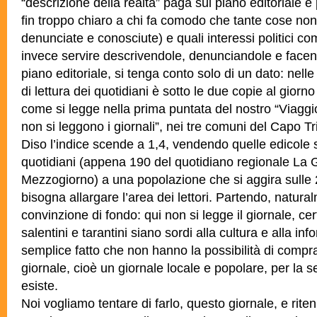
“descrizione della realtà” paga sul piano editoriale e 
fin troppo chiaro a chi fa comodo che tante cose non
denunciate e conosciute) e quali interessi politici c
invece servire descrivendole, denunciandole e face
piano editoriale, si tenga conto solo di un dato: nelle
di lettura dei quotidiani è sotto le due copie al giorno
come si legge nella prima puntata del nostro “Viaggi
non si leggono i giornali”, nei tre comuni del Capo T
Diso l’indice scende a 1,4, vendendo quelle edicole 
quotidiani (appena 190 del quotidiano regionale La 
Mezzogiorno) a una popolazione che si aggira sulle 
bisogna allargare l’area dei lettori. Partendo, natur
convinzione di fondo: qui non si legge il giornale, c
salentini e tarantini siano sordi alla cultura e alla in
semplice fatto che non hanno la possibilità di compr
giornale, cioè un giornale locale e popolare, per la
esiste.
Noi vogliamo tentare di farlo, questo giornale, e riten