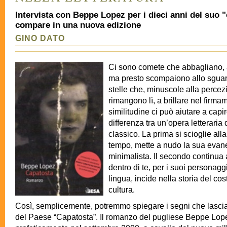
Intervista con Beppe Lopez per i dieci anni del suo "
compare in una nuova edizione
GINO DATO
Ci sono comete che abbagliano, a
ma presto scompaiono allo sguar
stelle che, minuscole alla percez
rimangono lì, a brillare nel firma
similitudine ci può aiutare a capir
differenza tra un’opera letteraria
classico. La prima si scioglie all
tempo, mette a nudo la sua eva
minimalista. Il secondo continua 
dentro di te, per i suoi personaggi
lingua, incide nella storia del co
cultura.
Così, semplicemente, potremmo spiegare i segni che lascia 
del Paese “Capatosta”. Il romanzo del pugliese Beppe Lop