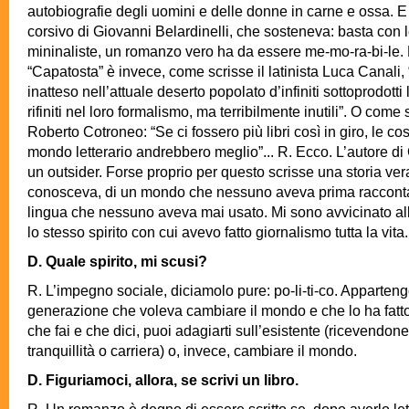
autobiografie degli uomini e delle donne in carne e ossa. E
corsivo di Giovanni Belardinelli, che sosteneva: basta con l
mininaliste, un romanzo vero ha da essere me-mo-ra-bi-le. 
“Capatosta” è invece, come scrisse il latinista Luca Canali, 
inatteso nell’attuale deserto popolato d’infiniti sottoprodotti 
rifiniti nel loro formalismo, ma terribilmente inutili”. O com
Roberto Cotroneo: “Se ci fossero più libri così in giro, le co
mondo letterario andrebbero meglio”... R. Ecco. L’autore di
un outsider. Forse proprio per questo scrisse una storia ver
conosceva, di un mondo che nessuno aveva prima racconta
lingua che nessuno aveva mai usato. Mi sono avvicinato all
lo stesso spirito con cui avevo fatto giornalismo tutta la vita.
D. Quale spirito, mi scusi?
R. L’impegno sociale, diciamolo pure: po-li-ti-co. Apparten
generazione che voleva cambiare il mondo e che lo ha fatt
che fai e che dici, puoi adagiarti sull’esistente (ricevendon
tranquillità o carriera) o, invece, cambiare il mondo.
D. Figuriamoci, allora, se scrivi un libro.