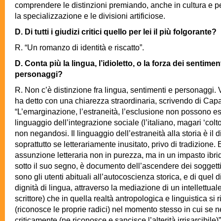
comprendere le distinzioni premiando, anche in cultura e per
la specializzazione e le divisioni artificiose.
D. Di tutti i giudizi critici quello per lei il più folgorante?
R. “Un romanzo di identità e riscatto”.
D. Conta più la lingua, l’idioletto, o la forza dei sentimen
personaggi?
R. Non c’è distinzione fra lingua, sentimenti e personaggi. V
ha detto con una chiarezza straordinaria, scrivendo di Capa
“L’emarginazione, l’estraneità, l’esclusione non possono es
linguaggio dell’integrazione sociale (l’italiano, magari ‘colto’
non negandosi. Il linguaggio dell’estraneità alla storia è il di
soprattutto se letterariamente inusitato, privo di tradizione. 
assunzione letteraria non in purezza, ma in un impasto ibri
sotto il suo segno, è documento dell’ascendere dei soggetti
sono gli utenti abituali all’autocoscienza storica, e di quel d
dignità di lingua, attraverso la mediazione di un intellettual
scrittore) che in quella realtà antropologica e linguistica si
(riconosce le proprie radici) nel momento stesso in cui se n
criticamente (ne riconosce e sancisce l’alterità irrisarcibile)”