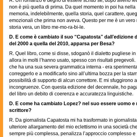
R. Un romanzo è degno di essere scritto se, dopo averlo le
non è più quella di prima. Da quel momento in poi ha nella 
memoria, indelebilmente, quella storia, quel carattere, queg
emozionali che prima non aveva. Questo per me è un vero
storia vera, un libro me-mo-ra-bi-le.
D. E come è cambiato il suo “Capatosta” dall’edizione 
del 2000 a quella del 2010, apparsa per Besa?
R. Quel libro, come si disse, sdoganò il dialetto pugliese in 
allora in molti l’hanno usato, spesso con risultati pregevoli. I
che ha una sua severa grammatica interna - era sperimenta
correggerlo e a modificarlo sino all’ultima bozza per la sta
possibilità di supporto di alcun correttore. E mi sfuggirono 
incongruenze. Con questa edizione del decennale, ho pagat
del libro un debito di coerenza e accuratezza linguistiche.
D. E come ha cambiato Lopez? nel suo essere uomo e 
scrittore?
R. Da giornalista Capatosta mi ha trasformato in giornalista
ulteriore allargamento del mio eclettismo in una società ch
sempre più complessa, penalizza l’approccio complesso e l