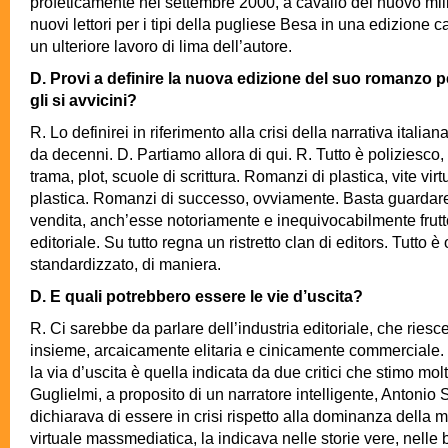
profeticamente nel settembre 2000, a cavallo del nuovo mille
nuovi lettori per i tipi della pugliese Besa in una edizione c
un ulteriore lavoro di lima dell’autore.
D. Provi a definire la nuova edizione del suo romanzo per
gli si avvicini?
R. Lo definirei in riferimento alla crisi della narrativa italiana
da decenni. D. Partiamo allora di qui. R. Tutto è poliziesco, 
trama, plot, scuole di scrittura. Romanzi di plastica, vite virt
plastica. Romanzi di successo, ovviamente. Basta guardare 
vendita, anch’esse notoriamente e inequivocabilmente frutt
editoriale. Su tutto regna un ristretto clan di editors. Tutto 
standardizzato, di maniera.
D. E quali potrebbero essere le vie d’uscita?
R. Ci sarebbe da parlare dell’industria editoriale, che riesc
insieme, arcaicamente elitaria e cinicamente commerciale. Pe
la via d’uscita è quella indicata da due critici che stimo mol
Guglielmi, a proposito di un narratore intelligente, Antonio 
dichiarava di essere in crisi rispetto alla dominanza della
virtuale massmediatica, la indicava nelle storie vere, nelle b