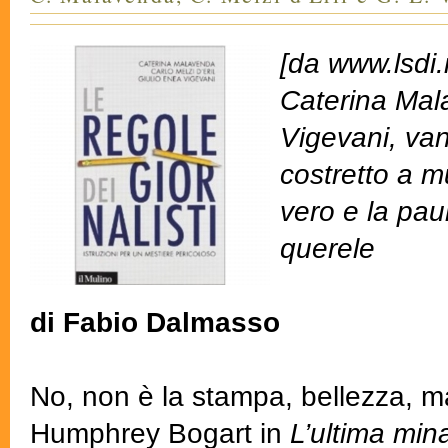
[da www.lsdi.i
Caterina Mala
Vigevani, van
costretto a mu
vero e la paur
querele
di Fabio Dalmasso
No, non è la stampa, bellezza, m
Humphrey Bogart in
L’ultima min