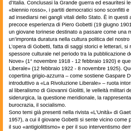
d’Italia. Conclusasi la Grande guerra ed esauritesi le 
«biennio rosso», i partiti democratici sono sconfitti e 
ad insediarsi nei gangli vitali dello Stato. È in questi 
precoce esperienza di Piero Gobetti (19 giugno 1901
un giovane torinese destinato a passare come una m
un’impronta duratura nella cultura politica del nostr
L’opera di Gobetti, fatta di saggi storici e letterari, si r
spessore culturale nel periodo tra la pubblicazione 
Nove» (1° novembre 1918 - 12 febbraio 1920) e quel
Liberale» (12 febbraio 1922 - 8 novembre 1925). Que
copertina grigio-azzurra – come sostiene Gaspare D
introduttivo a «La Rivoluzione Liberale» – ruota intor
al liberalismo di Giovanni Giolitti, le velleità militari 
siderurgica, la questione meridionale, la rappresen
burocrazia, il socialismo.
Sono temi già presenti nella rivista «L’Unità» di Ga
1957), a cui il giovane
Gobetti si sente vicino come 
il suo «antigiolittismo» e per il suo interventismo d