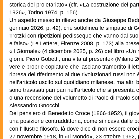
storica del proletariato» (cfr. «La costruzione del pa
1926», Torino 1974, p. 156).
Un aspetto messo in rilievo anche da Giuseppe Bede
gennaio 2026, p. 42), che sottolinea le simpatie di G
Trotzki con ripetizioni pedisseque che vanno dal suo
e falso» (Le Lettere, Firenze 2008, p. 173) alla pres
«il Giornale» (4 dicembre 2025, p. 26) del libro «Un 
giorni. Piero Gobetti, una vita al presente» (Milano 2
vere e proprie copiature che lasciano tramortito il le
ripresa del riferimento ai due rivoluzionari russi non è
nell’articolo uscito sul quotidiano milanese, ma altri 
sono travasati pari pari nell’articolo che si present
o una recensione del volumetto di Paolo di Paolo sot
Alessandro Gnocchi.
Del pensiero di Benedetto Croce (1866-1952), il gi
una posizione contraddittoria, come si ricava dalle 
con l’illustre filosofo, là dove dice di non essere croci
27 novembre 1918, in «Il Mondo», 23 ottobre 1962, p.