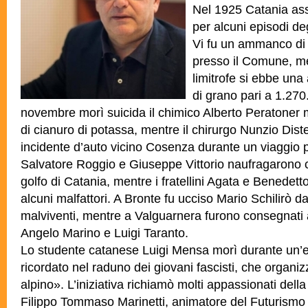
Nel 1925 Catania as
per alcuni episodi deg
Vi fu un ammanco di 
presso il Comune, m
limitrofe si ebbe un
di grano pari a 1.270.
novembre morì suicida il chimico Alberto Peratoner 
di cianuro di potassa, mentre il chirurgo Nunzio Diste
incidente d’auto vicino Cosenza durante un viaggio p
Salvatore Roggio e Giuseppe Vittorio naufragarono c
golfo di Catania, mentre i fratellini Agata e Benedetto
alcuni malfattori. A Bronte fu ucciso Mario Schilirò 
malviventi, mentre a Valguarnera furono consegnati al
Angelo Marino e Luigi Taranto.
Lo studente catanese Luigi Mensa morì durante un’es
ricordato nel raduno dei giovani fascisti, che organi
alpino». L’iniziativa richiamò molti appassionati della
Filippo Tommaso Marinetti, animatore del Futurismo