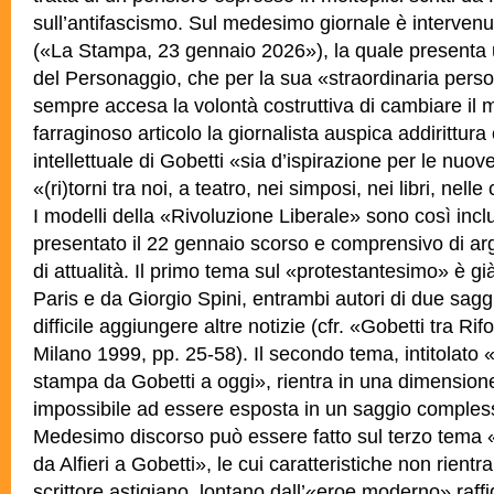
sull’antifascismo. Sul medesimo giornale è interve
(«La Stampa, 23 gennaio 2026»), la quale presenta un
del Personaggio, che per la sua «straordinaria perso
sempre accesa la volontà costruttiva di cambiare il 
farraginoso articolo la giornalista auspica addirittura
intellettuale di Gobetti «sia d’ispirazione per le nuo
«(ri)torni tra noi, a teatro, nei
simposi, nei libri, nelle
I modelli della «Rivoluzione Liberale» sono così inc
presentato il 22 gennaio scorso e comprensivo di arg
di attualità. Il primo tema sul «protestantesimo» è g
Paris e da Giorgio Spini, entrambi autori di due saggi
difficile aggiungere altre notizie (cfr. «Gobetti tra Ri
Milano 1999, pp. 25-58). Il secondo tema, intitolato «
stampa da Gobetti a oggi», rientra in una dimensione
impossibile ad essere esposta in un saggio comples
Medesimo discorso può essere fatto sul terzo tema «
da Alfieri a Gobetti», le cui caratteristiche non rientr
scrittore astigiano, lontano dall’«eroe moderno» raff