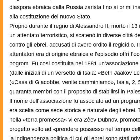
diaspora ebraica dalla Russia zarista fino ai primi in
alla costituzione del nuovo Stato.
Proprio durante il regno di Alessandro II, morto il 1
un attentato terroristico, si scatenò in diverse città
contro gli ebrei, accusati di avere ordito il regicidio. 
attentatori era di origine ebraica e l’episodio offrì
l’o
pogrom. Fu così costituita nel 1881 un’associazion
(dalle iniziali di un versetto di Isaia: «Beth Jaakov
(«Casa di Giacobbe, venite camminiamo», Isaia, 2, 
quaranta membri con il proposito di stabilirsi in Pales
Il nome dell’associazione fu associato ad un program
era scelta come sede storica e naturale degli ebrei. 
nella «terra promessa» vi era Zèev Dubnov, promoto
progetto volto ad «prendere possesso nel tempo del
la indipendenza politica di cui gli ebrei sono stati pr