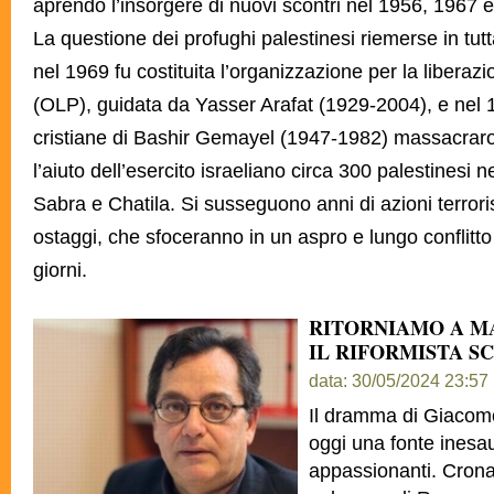
aprendo l’insorgere di nuovi scontri nel 1956, 1967 
La questione dei profughi palestinesi riemerse in tut
nel 1969 fu costituita l’organizzazione per la liberaz
(OLP), guidata da Yasser Arafat (1929-2004), e nel 
cristiane di Bashir Gemayel (1947-1982) massacrar
l’aiuto
dell’esercito israeliano circa 300 palestinesi 
Sabra e Chatila. Si susseguono anni di azioni terrori
ostaggi, che sfoceranno in un aspro e lungo conflitto 
giorni.
RITORNIAMO A M
IL RIFORMISTA 
data: 30/05/2024 23:57
Il dramma di Giacomo
oggi una fonte inesau
appassionanti. Crona