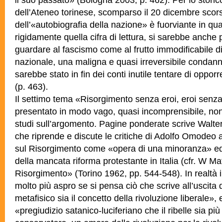
dell’Ateneo torinese, scomparso il 20 dicembre scor
dell’«autobiografia della nazione» è fuorviante in q
rigidamente quella cifra di lettura, si sarebbe anche
guardare al fascismo come al frutto immodificabile di
nazionale, una maligna e quasi irreversibile condann
sarebbe stato in fin dei
conti inutile tentare di oppor
(p. 463).
Il settimo tema «Risorgimento senza eroi, eroi senz
presentato in modo vago, quasi incomprensibile, no
studi sull’argomento. Pagine ponderate scrive Walte
che riprende e discute le critiche di Adolfo Omodeo a
sul
Risorgimento come «opera di una minoranza» ed
della mancata riforma protestante in Italia (cfr. W Mat
Risorgimento» (Torino 1962, pp. 544-548). In realtà 
molto più aspro se si pensa ciò che scrive all’uscita 
metafisico sia il concetto della rivoluzione liberale»,
«pregiudizio satanico-luciferiano che il ribelle sia pi