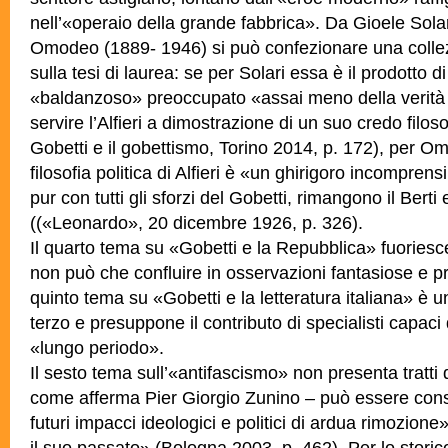
nell’«operaio della grande fabbrica». Da Gioele Sola
Omodeo (1889- 1946) si può confezionare una collezi
sulla tesi di laurea: se per Solari essa è il prodotto 
«baldanzoso» preoccupato «assai meno della verità st
servire l’Alfieri a dimostrazione di un suo credo filoso
Gobetti e il gobettismo, Torino 2014, p. 172), per Om
filosofia politica di Alfieri è «un ghirigoro incomprens
pur con tutti gli sforzi del Gobetti, rimangono il Berti
((«Leonardo», 20 dicembre 1926, p. 326).
Il quarto tema su «Gobetti e la Repubblica» fuoriesce
non può che confluire
in osservazioni fantasiose e pri
quinto tema su «Gobetti e la letteratura italiana» è u
terzo e presuppone il contributo di specialisti capaci d
«lungo periodo».
Il sesto tema sull’«antifascismo» non presenta tratti d
come afferma Pier Giorgio Zunino – può essere consi
futuri impacci ideologici e politici di ardua rimozione
il suo passato» (Bologna 2003, p. 462). Per lo stor