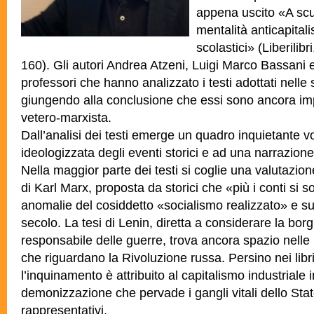
appena uscito «A scu
mentalità anticapital
scolastici» (Liberilib
160). Gli autori Andrea Atzeni, Luigi Marco Bassani e
professori che hanno analizzato i testi adottati nelle 
giungendo alla conclusione che essi sono ancora im
vetero-marxista.
Dall’analisi dei testi emerge un quadro inquietante vo
ideologizzata degli eventi storici e ad una narrazione 
Nella maggior parte dei testi si coglie una valutazion
di Karl Marx, proposta da storici che «più i conti si so
anomalie del cosiddetto «socialismo realizzato» e su
secolo. La tesi di Lenin, diretta a considerare la bo
responsabile delle guerre, trova ancora spazio nelle 
che riguardano la Rivoluzione russa. Persino nei libri
l’inquinamento è attribuito al capitalismo industriale 
demonizzazione che pervade i gangli vitali dello Stat
rappresentativi.