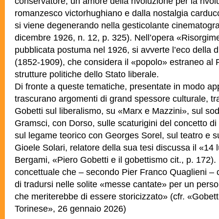
conservatore, un amore della rivoluzione per la rivol
romanzesco victorhughiano e dalla nostalgia carducc
si viene degenerando nella gesticolante cinematogr
dicembre 1926, n. 12, p. 325). Nell’opera «Risorgim
pubblicata postuma nel 1926, si avverte l’eco della d
(1852-1909), che considera il «popolo» estraneo al
strutture politiche dello Stato liberale.
Di fronte a queste tematiche, presentate in modo ap
trascurano argomenti di grand
spessore culturale, tra
Gobetti sul liberalismo, su «Marx e Mazzini», sul sod
Gramsci, con Dorso, sulle scaturigini del concetto di 
sul legame teorico con Georges Sorel, sul teatro e su
Gioele Solari, relatore della sua tesi discussa il «14 
Bergami, «Piero Gobetti e il gobettismo cit., p. 172
concettuale che – secondo Pier Franco Quaglieni – co
di tradursi nelle solite «messe cantate» per un per
che meriterebbe di essere storicizzato» (cfr. «Gobetti 
Torinese», 26 gennaio 2026)