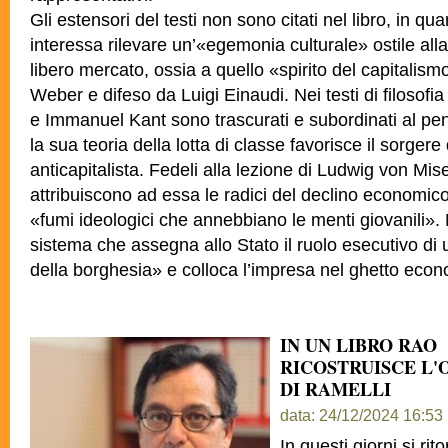
Gli estensori del testi non sono citati nel libro, in qua
interessa rilevare un’«egemonia culturale» ostile alla
libero mercato, ossia a quello «spirito del capitali
Weber e difeso da Luigi Einaudi. Nei testi di filosof
e Immanuel Kant sono trascurati e subordinati al pe
la sua teoria della lotta di classe favorisce il sorgere
anticapitalista. Fedeli alla lezione di Ludwig von Mise
attribuiscono ad essa le radici del declino economico i
«fumi ideologici che annebbiano le menti giovanili»
sistema che assegna allo Stato il ruolo esecutivo di 
della borghesia» e colloca l’impresa nel ghetto econ
IN UN LIBRO RAO
RICOSTRUISCE L'
DI RAMELLI
data: 24/12/2024 16:53
In questi giorni si rit