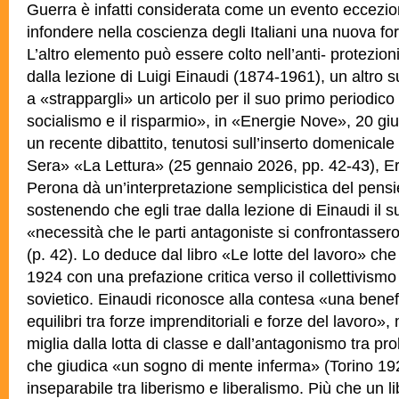
Guerra è infatti considerata come un evento eccezio
infondere nella coscienza degli Italiani una nuova for
L’altro elemento può essere colto nell’anti- protezio
dalla lezione di Luigi
Einaudi (1874-1961), un altro s
a «strappargli» un articolo per il suo primo periodico (
socialismo e il risparmio», in «Energie Nove», 20 gi
un recente dibattito, tenutosi sull’inserto domenicale
Sera» «La Lettura» (25 gennaio 2026, pp. 42-43), Er
Perona dà un’interpretazione semplicistica del pensie
sostenendo che egli trae dalla lezione di Einaudi il su
«necessità che le parti antagoniste si confrontasse
(p. 42). Lo deduce dal libro «Le lotte del lavoro» che
1924 con una prefazione critica verso il collettivism
sovietico. Einaudi riconosce alla contesa «una benef
equilibri tra forze imprenditoriali e forze del lavoro»,
miglia dalla lotta di classe e dall’antagonismo tra pr
che giudica «un sogno di mente inferma» (Torino
192
inseparabile tra liberismo e liberalismo. Più che un li