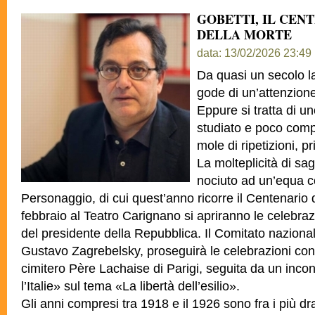
GOBETTI, IL CEN
DELLA MORTE
data: 13/02/2026 23:49
Da quasi un secolo la
gode di un’attenzion
Eppure si tratta di un
studiato e poco comp
mole di ripetizioni, pri
La molteplicità di sag
nociuto ad un’equa 
Personaggio, di cui quest’anno ricorre il Centenario
febbraio al Teatro Carignano si apriranno le celebraz
del presidente della Repubblica. Il Comitato naziona
Gustavo Zagrebelsky, proseguirà le celebrazioni con
cimitero Père Lachaise di Parigi, seguita da un inco
l’Italie» sul
tema «La libertà dell’esilio».
Gli anni compresi tra 1918 e il 1926 sono fra i più dr