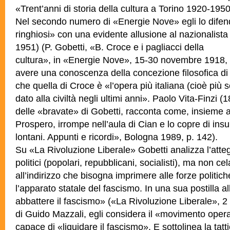
«Trent’anni di storia della cultura a Torino 1920-1950
Nel secondo numero di «Energie Nove» egli lo difend
ringhiosi» con una evidente allusione al nazionalista
1951) (P. Gobetti, «B. Croce e i pagliacci della
cultura», in «Energie Nove», 15-30 novembre 1918, 
avere una conoscenza della concezione filosofica di
che quella di Croce è «l’opera più italiana (cioè più
dato alla civiltà negli ultimi anni». Paolo Vita-Finzi 
delle «bravate» di Gobetti, racconta come, insieme a
Prospero, irrompe nell’aula di Cian e lo copre di insult
lontani. Appunti e ricordi», Bologna 1989, p. 142).
Su «La Rivoluzione Liberale» Gobetti analizza l’atteg
politici (popolari,
repubblicani, socialisti), ma non cel
all’indirizzo che bisogna imprimere alle forze politic
l’apparato statale del fascismo. In una sua postilla a
abbattere il fascismo» («La Rivoluzione Liberale», 2
di Guido Mazzali, egli considera il «movimento oper
capace di «liquidare il fascismo». E sottolinea la tatt