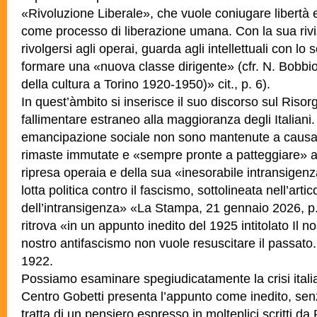
«Rivoluzione Liberale», che vuole coniugare libertà e
come processo di liberazione umana. Con la sua rivi
rivolgersi agli operai, guarda agli intellettuali con lo
formare una «nuova classe dirigente» (cfr. N. Bobbio,
della cultura a Torino 1920-1950)» cit., p. 6).
In quest’àmbito si inserisce il suo discorso sul Riso
fallimentare estraneo alla
maggioranza degli Italiani.
emancipazione sociale non sono mantenute a caus
rimaste immutate e «sempre pronte a patteggiare» a
ripresa operaia e della sua «inesorabile intransigen
lotta politica contro il fascismo, sottolineata nell’art
dell’intransigenza» «La Stampa, 21 gennaio 2026, p. 
ritrova «in un appunto inedito del 1925 intitolato Il n
nostro antifascismo non vuole resuscitare il passato.
1922.
Possiamo esaminare spegiudicatamente la crisi italian
Centro Gobetti presenta
l’appunto come inedito, sen
tratta di un pensiero espresso in molteplici scritti da