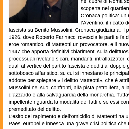
nel cuore di Roma sc
scoperta nel quartier
Cronaca politica: un
l’Aventino, il ricatto d
fascista su Benito Mussolini. Cronaca giudiziaria: il 
1926, dove Roberto Farinacci rovescia le parti e fa 
eroe romantico, di Matteotti un provocatore, e il nu
1947 che apporta definitivi chiarimenti sulla delittuos
processuali rivelano sicari, mandanti, intrallazzatori e
quali al vertice del partito fascista e dediti al doppi
sottobosco affaristico, su cui si innestano le principal
addotte per spiegare «il delitto Matteotti», che è attrib
Mussolini nei suoi confronti, alla pista petrolifera, al
d’azzardo e alla salvaguardia della monarchia. Tutt
impellente riguarda la modalità dei fatti e se essi co
premeditato del delitto.
L’esito del rapimento e dell’omicidio di Matteotti ha un
Paesi europei e innesca una grave crisi politica che 