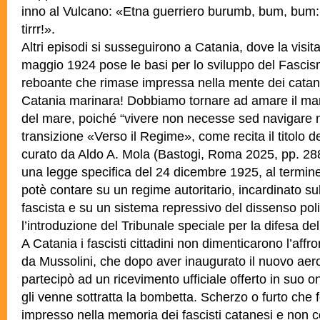
inno al Vulcano: «Etna guerriero burumb, bum, bum: fu
tirrr!».
Altri episodi si susseguirono a Catania, dove la visita
maggio 1924 pose le basi per lo sviluppo del Fascis
reboante che rimase impressa nella mente dei catan
Catania marinara! Dobbiamo tornare ad amare il mar
del mare, poiché “vivere non necesse sed navigare 
transizione «Verso il Regime», come recita il titolo de
curato da Aldo A. Mola (Bastogi, Roma 2025, pp. 288
una legge specifica del 24 dicembre 1925, al termin
potè contare su un regime autoritario, incardinato sul
fascista e su un sistema repressivo del dissenso poli
l’introduzione del Tribunale speciale per la difesa del
A Catania i fascisti cittadini non dimenticarono l’affr
da Mussolini, che dopo aver inaugurato il nuovo aer
partecipò ad un ricevimento ufficiale offerto in suo 
gli venne sottratta la bombetta. Scherzo o furto che 
impresso nella memoria dei fascisti catanesi e non c