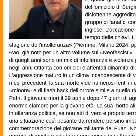
dell’omicidio di Sergi
diciottenne aggredit
gruppo di fanatici com
inglese. L’occasione è
tempo delle chiavi. L
stagione dell’intolleranza» (Piemme, Milano 2024, pp.
Rao, già noto per un altro volume sui «Neofascisti». 
di quegli anni sono un mix di intolleranza e violenza
negli anni Ottanta con omicidi e attentati dinamitardi.
L’aggressione maturò in un clima incandescente di v
mesi precedenti la sua morte vide numerosi feriti in 
«minore» e di flash back dell’orrore simile a quello ri
Petri. Il giovane morì il 29 aprile dopo 47 giorni di a
enorme clamore per la giovane età. La sua morte alim
intolleranza politica, se non atti di vero e proprio te
una situazione così pesante da rendere persino impo
commemorazione del giovane militante del Fuan. No
parroco disposto a celebrare una messa in suffragio 