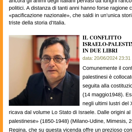
ancora gli animi degli Italiani pervasi da lunghi rancor
politici. A distanza di tanti anni hanno forse ragion
«pacificazione nazionale», che saldi in un’unica stori
triste della storia d’Italia.
IL CONFLITTO
ISRAELO-PALESTI
IN DUE LIBRI
data: 20/06/2024 23:31
Comunemente il confli
palestinesi è colloca
seguita alla costituzi
(14 maggio1948). Es
negli ultimi lustri de
ricava dal volume Lo Stato di Israele. Dalle origini al 
palestinese» (1850-1948) (Milano-Udine, Mimesis, 2
Regina, che su questa vicenda offre un prezioso cont