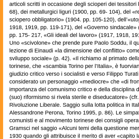
articoli scritti in occasione degli scioperi dei tessitori
68), dei metallurgici liguri (1900, pp. 69- 104), del «
sciopero obbligatorio» (1904. pp. 105-120), dell’«uto
1918, 1919, pp. 119-171), del «Governo sindacale» 
pp. 175- 217, «Gli ideali del lavoro» (1917, 1918, 19
Uno «scivolone» che prende pure Paolo Soddu, il qu
lezione di Einaudi «la dimensione del conflitto» come
sviluppo sociale» (p. 42). «Il richiamo al primato dell
torinese, che «scambia Torino per l’Italia», è fuorvia
giudizio critico verso i socialisti e verso Filippo Tura
considerato un personaggio «mediocre» che «di fron
importanza del comunismo critico e della disciplina d
(suo) riformismo si rivela sterile e diseducatore» (cfr
Rivoluzione Liberale. Saggio sulla lotta politica in Ita
Alessandrone Perona, Torino 1995, p. 86). Le simpat
comunisti e al movimento torinese dei consigli opera
Gramsci nel saggio «Alcuni temi della questione meri
1930 quando gli attribuisce il merito di aver «capito 