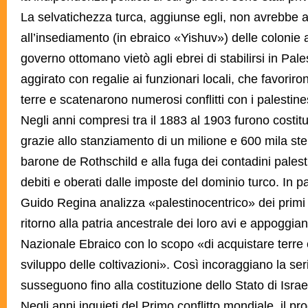
La selvatichezza turca, aggiunse egli, non avrebbe 
all’insediamento (in ebraico «Yishuv») delle colonie a
governo ottomano vietò agli ebrei di stabilirsi in Pales
aggirato con regalie ai funzionari locali, che favoriro
terre e scatenarono numerosi conflitti con i palestine
Negli anni compresi tra il 1883 al 1903 furono costit
grazie allo stanziamento di un milione e 600 mila ste
barone de Rothschild e alla fuga dei contadini palesti
debiti e oberati dalle imposte del dominio turco. In 
Guido Regina analizza «palestinocentrico» dei primi s
ritorno alla patria ancestrale dei loro avi e appoggian
Nazionale Ebraico con lo scopo «di acquistare terre
sviluppo delle coltivazioni». Così incoraggiano la ser
susseguono fino alla costituzione dello Stato di Isra
Negli anni inquieti del Primo conflitto mondiale, il p