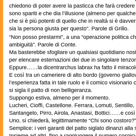
chiedono di poter avere la pasticca che farà credere a
sono spariti e che dia l’illusione (almeno per qualch
che si è più potenti di quello che in realtà si è dav
sia la persona giusta per questo". Parole di Grillo.
“Non posso prestarmi”, a una “operazione politica ch
ambiguità”. Parole di Conte.
Ma basterebbe sfogliare un qualsiasi quotidiano no
per elencare esternazioni dei due in singolare tenzone
Eppure……la dicentrarchus labrax ha fatto il miracol
E così tra un cameriere di alto bordo (governo giallov
l’esperienza fatta in tale ruolo e il comico visionario 
si sigla il patto di non belligeranza.
Suppongo estiva, almeno per il momento.
Lucheri, Cioffi, Castellone. Ferrara, Lomuti, Sentillo, 
Santangelo, Pirro, Airola, Anastasi, Bottici……e così 
Uno, si chiederà, legittimamente “Chi sono costoro?”
Semplice: i veri garanti del patto siglato dinanzi alla 
Insieme ad altri, fino a raggiungere il numero cospicu