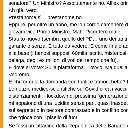
senatore? Un Ministro? Assolutamente no. All’ex prim
Ah già. Vero.
Prestanome sì – prestanome no.
Eppure, per oltre un anno, me lo ricordo cameriere d
giovani vice Primo Ministro. Mah. Ricorderò male.
Statuto nuovo (sembra quello del PD… uno dei tant
garante o senza. È tutto da vedere. E come finale ad
alla base (i famosi supposti 60mila iscritti, misterios
delega, degli ex milioni di voti del tempo che fu).
E dove si vota? Sulla piattaforma… ovvio. Ma quell
Vedremo.
E chi formula la domanda con triplice trabocchetto?
Le notizie medico-scientifiche sul Covid circa i vaccin
distanziamenti, i lockdown di prossima “generazione”
mi appaiono di una lucidità senza pari, quasi inaspet
sul segretario in pectore contrastato e in conflitto co
che “gioca con il pisello di fuori”.
Se fossi un cittadino della Repubblica delle Banane