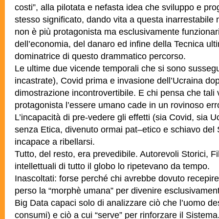
costi”, alla pilotata e nefasta idea che sviluppo e pr
stesso significato, dando vita a questa inarrestabil
non è più protagonista ma esclusivamente funzionar
dell’economia, del danaro ed infine della Tecnica ul
dominatrice di questo drammatico percorso.
Le ultime due vicende temporali che si sono sussegu
incastrate), Covid prima e invasione dell’Ucraina do
dimostrazione incontrovertibile. E chi pensa che ta
protagonista l’essere umano cade in un rovinoso erro
L’incapacità di pre-vedere gli effetti (sia Covid, sia 
senza Etica, divenuto ormai pat–etico e schiavo del 
incapace a ribellarsi.
Tutto, del resto, era prevedibile. Autorevoli Storici, F
intellettuali di tutto il globo lo ripetevano da tempo.
Inascoltati: forse perché chi avrebbe dovuto recepir
perso la “morphè umana” per divenire esclusivament
Big Data capaci solo di analizzare ciò che l’uomo d
consumi) e ciò a cui “serve” per rinforzare il Sistema