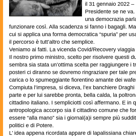
il 31 gennaio 2022 –
Presidente se ne va.
una democrazia par
funzionare così. Alla scadenza si fanno i bagagli. Ma 
cui si applica una forma democratica “spuria” per usa
il percorso è tutt’altro che semplice.
Veniamo ai fatti. La vicenda Covid/Recovery viaggia c
Il nostro primo ministro, scelto per risolvere questi 
sembra sia stata un’ottima scelta per raggiungere i tr
posteri ci diranno se dovremo ringraziare per tale pr
carica o lo spumeggiante fiorentino amante dei wafe
Compiuta l’impresa, si diceva, l’ex banchiere Draghi
parte e per lui sarebbe pronta, bella calda, la poltro
cittadino italiano. I sempliciotti così affermano. E in 
antropologica accorpo sia il cittadino comune che forse 
essere “alla mano” sia i giornal(a)i sempre più sudditi 
politici e di Potere.
L’ idea appena ricordata appare di lapalissiana chiar