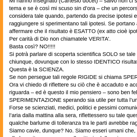
Mi hanno insegnato (Cartesio docet) – salvo non ci s
tema e se è così mi scuso sin d’ora – che un percorso
considera tale quando, partendo da precise ipotesi 
raggiungere si sperimentano tali ipotesi. Se portano a
affermare che il risultato è ESATTO (ex atto cioè ipot
Per carità di Dio non chiamatele VERITA’.
Basta così? NO!!!!!
Si potrà parlare di scoperta scientifica SOLO se tale 
chiunque, dovunque con lo stesso IDENTICO risulta
Questa è la SCIENZA.
Se non persegue tali regole RIGIDE si chiama S
Ora vi chiedo di riflettere su ciò che è accaduto e a
riguarda – ed è questo il mio pensiero – sono ben fel
SPERIMENTAZIONE sperando sia utile per tutta l’u
Forse se scienziati, medici, politici e pessimi comu
l’aria dalla mattina alla sera, riflettessero su tale q
qualche barlume di tolleranza tra le parti avrebbe ra
Siamo cavie, dunque? No. Siamo esseri umani che, 