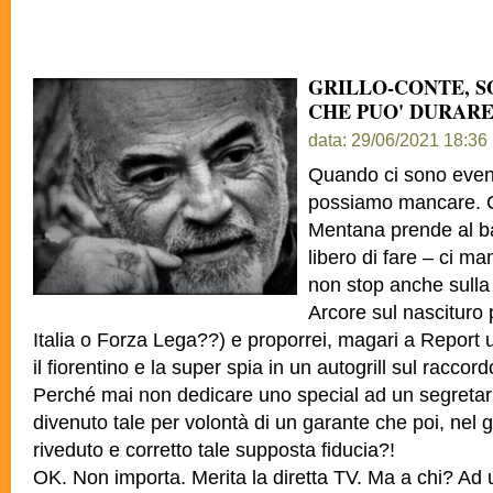
GRILLO-CONTE, S
CHE PUO' DURARE
data: 29/06/2021 18:36
Quando ci sono even
possiamo mancare. Co
Mentana prende al bal
libero di fare – ci m
non stop anche sulla 
Arcore sul nascituro 
Italia o Forza Lega??) e proporrei, magari a Report
il fiorentino e la super spia in un autogrill sul racco
Perché mai non dedicare uno special ad un segretario
divenuto tale per volontà di un garante che poi, nel gi
riveduto e corretto tale supposta fiducia?!
OK. Non importa. Merita la diretta TV. Ma a chi? A