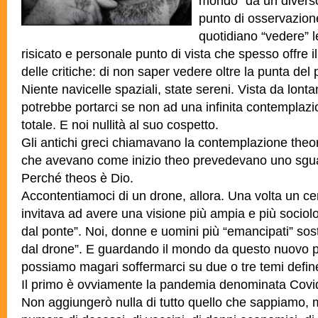
mondo” da un diverso
punto di osservazione
quotidiano “vedere” 
risicato e personale punto di vista che spesso offre il
delle critiche: di non saper vedere oltre la punta del
Niente navicelle spaziali, state sereni. Vista da lont
potrebbe portarci se non ad una infinita contemplazio
totale. E noi nullità al suo cospetto.
Gli antichi greci chiamavano la contemplazione theor
che avevano come inizio theo prevedevano uno sgua
Perché theos è Dio.
Accontentiamoci di un drone, allora. Una volta un cert
invitava ad avere una visione più ampia e più socio
dal ponte”. Noi, donne e uomini più “emancipati” so
dal drone”. E guardando il mondo da questo nuovo p
possiamo magari soffermarci su due o tre temi define
Il primo è ovviamente la pandemia denominata Covi
Non aggiungerò nulla di tutto quello che sappiamo,