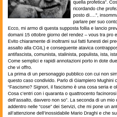
quella profetica”. Co
ricordando che profez
posto di….”, insomm
parlare per suo conto
Ecco, mi armo di questa supposta follia e lancio prev
domani 15 ottobre giorno del rendez – vous tra pro e
Evito chiaramente di inoltrami sui fatti funesti dei pre
assalto alla CGIL) e conseguente atavica contrapposi
antifascista, comunista, stalinista, populista, ista, ista
Come semplici e rapidi annotazioni porto in dote due
che vi offro.
La prima di un personaggio pubblico con cui non si
questo caso condivido. Parlo di Giampiero Mughini 
“Fascismo? Signori, il fascismo è una cosa seria e 
Cosa c’entri con i quaranta o quattrocento facinorosi
dell’assalto, davvero non so”. La seconda di un mio
addentro nelle “cose” dei Servizi, che mi pone un an
all’attenzione dell’inossidabile Mario Draghi e che 