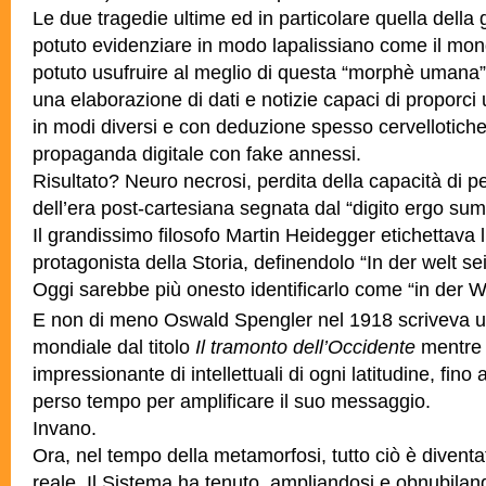
Le due tragedie ultime ed in particolare quella della 
potuto evidenziare in modo lapalissiano come il mond
potuto usufruire al meglio di questa “morphè umana”
una elaborazione di dati e notizie capaci di proporci 
in modi diversi e con deduzione spesso cervellotiche
propaganda digitale con fake annessi.
Risultato? Neuro necrosi, perdita della capacità di 
dell’era post-cartesiana segnata dal “digito ergo sum
Il grandissimo filosofo Martin Heidegger etichettava
protagonista della Storia, definendolo “In der welt s
Oggi sarebbe più onesto identificarlo come “in der 
E non di meno Oswald Spengler nel 1918 scriveva u
mondiale dal titolo
Il tramonto dell’Occidente
mentre
impressionante di intellettuali di ogni latitudine, fino 
perso tempo per amplificare il suo messaggio.
Invano.
Ora, nel tempo della metamorfosi, tutto ciò è diven
reale. Il Sistema ha tenuto, ampliandosi e obnubiland