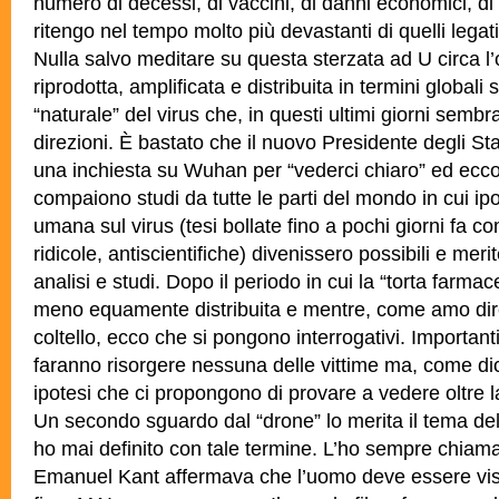
numero di decessi, di vaccini, di danni economici, di 
ritengo nel tempo molto più devastanti di quelli legati
Nulla salvo meditare su questa sterzata ad U circa l’
riprodotta, amplificata e distribuita in termini globali
“naturale” del virus che, in questi ultimi giorni sembr
direzioni. È bastato che il nuovo Presidente degli Sta
una inchiesta su Wuhan per “vederci chiaro” ed ec
compaiono studi da tutte le parti del mondo in cui ip
umana sul virus (tesi bollate fino a pochi giorni fa c
ridicole, antiscientifiche) divenissero possibili e merit
analisi e studi. Dopo il periodo in cui la “torta farmac
meno equamente distribuita e mentre, come amo dire,
coltello, ecco che si pongono interrogativi. Importa
faranno risorgere nessuna delle vittime ma, come dice
ipotesi che ci propongono di provare a vedere oltre l
Un secondo sguardo dal “drone” lo merita il tema de
ho mai definito con tale termine. L’ho sempre chiam
Emanuel Kant affermava che l’uomo deve essere 