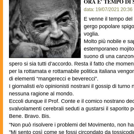
ORA E' TEMPO DI
data: 19/07/2021 20:36
E venne il tempo del 
gergo popolare spigol
voglia.
Molto più nobile e sa
estemporaneo mojito 
suono di una canzone
spero si sia tutti d’accordo. Resta il fatto che moment
per la rottamata e rottamabile politica italiana vengo
di elementi “mangerecci e beverecci”.
I giornalisti e/o opinionisti nostrani il gossip di turn
nessuna ragione al mondo.
Eccoli dunque il Prof. Conte e il comico nostrano ded
svalvolamenti cerebrali seduti a gustarsi il saporito p
Bene. Bravo. Bis.
"Non può risolvere i problemi del Movimento, non ha l
"Mi sento così come se fossi circondato da tossicod