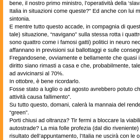
bene, il nostro primo ministro, l’operatività della ‘sl
Italia in situazioni come queste?” Ed anche con lui m
sintonia.
E mentre tutto questo accade, in compagnia di ques
tale) situazione, “navigano” sulla stessa rotta i quat
sono quattro come i famosi gatti) politici in neuro ne
affannano in previsioni sui ballottaggi e sulle consegue
Fregandosene, ovviamente e bellamente che quasi il
diritto siano rimasti a casa e che, probabilmente, tal
ad avvicinarsi al 70%.
In ottobre, è bene ricordarlo.
Fosse stato a luglio o ad agosto avrebbero potuto chi
attività causa fallimento”.
Su tutto questo, domani, calerà la mannaia del rende
“green”.
Porti chiusi ad oltranza? Tir fermi a bloccare la viabil
autostrade? La mia folle profezia (dal dio riveniente
risultato dell’appuntamento, l’Italia ne uscirà con le o