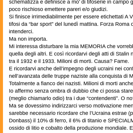
schematizza e definisce a mo’ di tifoserie in campo gli
poco rischioso emettere pareri e/o giudizi.
Si finisce irrimediabilmente per essere etichettati A 
tifosi da “bar sport” del lunedì mattina. Forza Roma o
intenderci.
Ma non importa.
Mi interessa disturbare la mia MEMORIA che vorrebb
quella degli altri. E così ricordarvi degli atti di Stalin 
tra il 1932 e il 1933. Milioni di morti. Causa? Fame.
E ricordarvi anche dell’impegno degli ucraini nei conf
nell’avanzata delle truppe naziste alla conquista di
Totalmente a fianco dei nazisti. Milioni di morti anch
Io affermo senza ombra di dubbio che ci possa stare
(meglio chiamarlo odio) tra i due “contendenti”. O n
Ma se dovessimo indirizzarci verso motivazione men
sarebbe necessario ricordare che l’Ucraina estrae (p
Donbass) il 10% di ferro, il 6% di titanio e SPECIAL
ossido di litio e cobalto della produzione mondiale. E