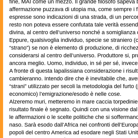
fine, MAI come un mezzo. Il grande filosofo sapeva 
affermazione puzzava di utopia ma, come sempre i fil
espresse sono indicazioni di una strada, di un perco
resto non poteva essere confutata tale verità essend
divina, al centro dell’universo nonché a somiglianza
Eppure, qualsivoglia individuo, specie se straniero 
“strano”) se non è elemento di produzione, di ricche
considerarsi al centro dell’universo. Produttore si, 
ancora meglio. Uomo, individuo, in sé per sé, invece, 
A fronte di questa lapalissiana considerazione i risulta
cambieranno. Intendo dire che è inevitabile che, aven
“strani” utilizzato per secoli la metodologia del furto (
economico) l’emigrazione/esodo è nelle cose.
Alzeremo muri, metteremo in mare caccia torpedinier
risultato finale è segnato. Quindi con una visione da
le affermazioni o le scelte politiche che si sofferman
naso. Sarà esodo dall’Africa nei confronti dell’Europa
popoli del centro America ad esodare negli Stati Unit