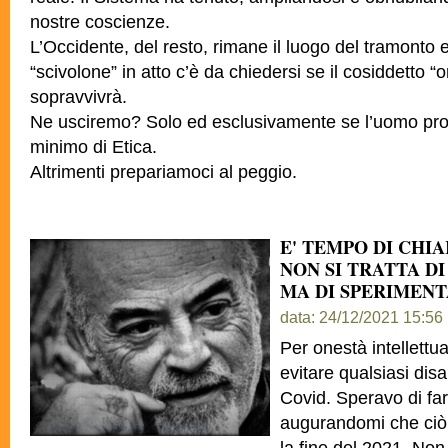
nostre coscienze.
L’Occidente, del resto, rimane il luogo del tramonto e
“scivolone” in atto c’è da chiedersi se il cosiddetto “
sopravvivrà.
Ne usciremo? Solo ed esclusivamente se l’uomo prov
minimo di Etica.
Altrimenti prepariamoci al peggio.
E' TEMPO DI CHI
NON SI TRATTA DI
MA DI SPERIMEN
data: 24/12/2021 15:56
Per onestà intellettu
evitare qualsiasi dis
Covid. Speravo di fa
augurandomi che ciò
la fine del 2021. No