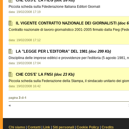
CHE COS'E' LA FIEG
(doc 26 Kb)
Piccola scheda sulla Fdederazione Italiana Editori Giornali
data: 19/02/2008 17:19
IL VIGENTE CONTRATTO NAZIONALE DEI GIORNALISTI
(doc 6
Contratto nazionale di lavoro giornalistico 2001-2005 firmato dalla Fieg (Fede
data: 19/02/2008 17:12
LA "LEGGE PER L'EDITORIA" DEL 1981
(doc 299 Kb)
Disciplina delle imprese editrici e provvidenze per l'editoria (5 agosto 1981, 
data: 19/02/2008 17:04
CHE COS'E' LA FNSI
(doc 23 Kb)
Piccola scheda sulla Federazione della Stampa, il sindacato unitario dei giorna
data: 19/02/2008 16:42
pagina
3
di 4
«
Chi siamo
|
Contatti
|
Link
|
Siti personali
|
Cookie Policy
|
Credits